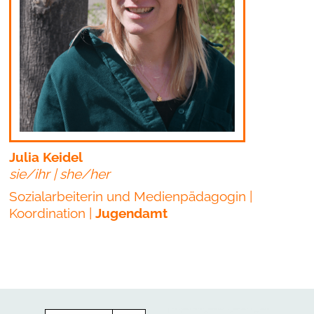
Julia Keidel
sie/ihr | she/her
Sozialarbeiterin und Medienpädagogin |
Koordination |
Jugendamt