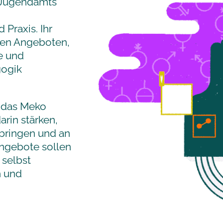
 Jugendamts
Praxis. Ihr
ten Angeboten,
e und
gogik
 das Meko
rin stärken,
ubringen und an
Angebote sollen
 selbst
n und