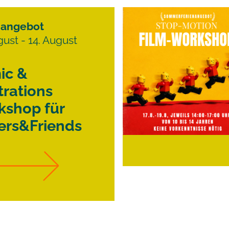
nangebot
gust - 14. August
ic &
strations
kshop
für
ers&Friends