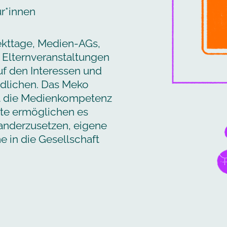
r*innen
ekttage, Medien-AGs,
 Elternveranstaltungen
auf den Interessen und
ndlichen. Das Meko
it die Medienkompetenz
ote ermöglichen es
nanderzusetzen, eigene
e in die Gesellschaft