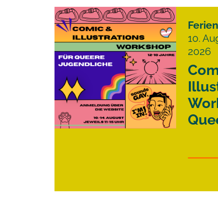
Ferie
10. Au
2026
Com
Illu
Wor
Que