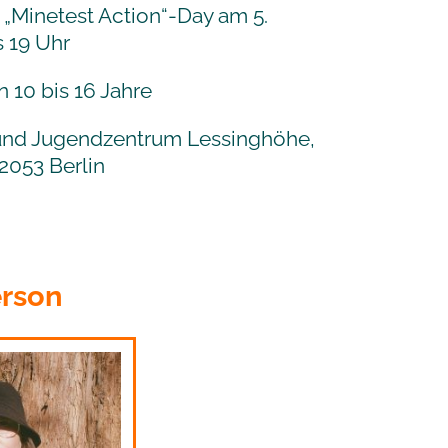
 „Minetest Action“-Day am 5.
s 19 Uhr
n 10 bis 16 Jahre
und Jugendzentrum Lessinghöhe,
2053 Berlin
rson