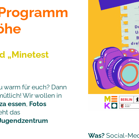
-Programm
höhe
d „Minetest
u warm für euch? Dann
tlich! Wir wollen in
zza essen
,
Fotos
eht das
 Jugendzentrum
Was?
Social-Med