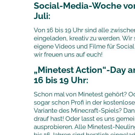
Social-Media-Woche vom
Juli:
Von 16 bis 19 Uhr sind alle zwische
eingeladen, kreativ zu werden. Wir
eigene Videos und Filme für Socia
wir freuen uns auf euch!
„Minetest Action“-Day a
16 bis 19 Uhr
:
Schon mal von Minetest gehört? Ode
sogar schon Profi in der kostenlo
Variante des Minecraft-Spiels? Dan
drauf hast! Oder lasst es uns gem
ausprobieren. Alle Minetest-Neulin
bis 16 Jahren sind herzlich eingela