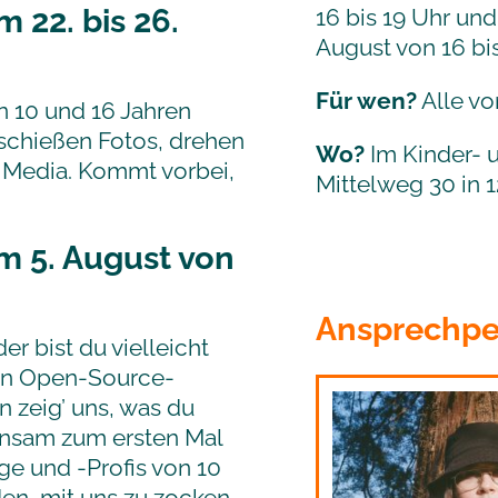
 22. bis 26.
16 bis 19 Uhr und
August von 16 bi
Für wen?
Alle vo
n 10 und 16 Jahren
 schießen Fotos, drehen
Wo?
Im Kinder- 
l Media. Kommt vorbei,
Mittelweg 30 in 1
m 5. August von
Ansprechpe
r bist du vielleicht
sen Open-Source-
n zeig’ uns, was du
einsam zum ersten Mal
ge und -Profis von 10
den, mit uns zu zocken.